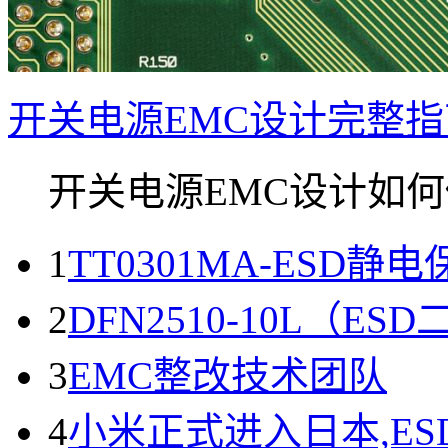
开关电源EMC设计完整
开关电源EMC设计如何做
1
TT0301MA-ESD静
2
DFN2510-10L（
3
EMC整改技术团队
4
小米正式进入日本,E