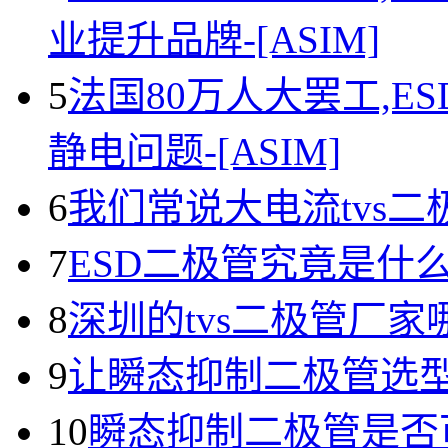
业提升品牌-[ASIM]
5
法国80万人大罢工,E
静电问题-[ASIM]
6
我们常说大电流tvs
7
ESD二极管究竟是什
8
深圳的tvs二极管厂家
9
让瞬态抑制二极管选
10
瞬态抑制二极管是否