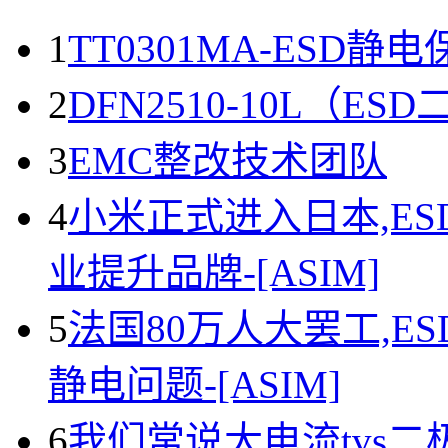
1
TT0301MA-ESD静
2
DFN2510-10L（
3
EMC整改技术团队
4
小米正式进入日本,E
业提升品牌-[ASIM]
5
法国80万人大罢工,E
静电问题-[ASIM]
6
我们常说大电流tvs