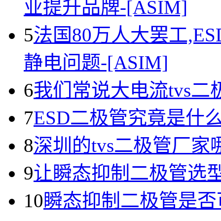
业提升品牌-[ASIM]
5
法国80万人大罢工,E
静电问题-[ASIM]
6
我们常说大电流tvs
7
ESD二极管究竟是什
8
深圳的tvs二极管厂家
9
让瞬态抑制二极管选
10
瞬态抑制二极管是否