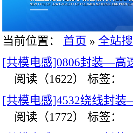
当前位置：
首页
»
全站搜
[共模电感]0806封装—
阅读（1622）
标签：
[共模电感]4532绕线封
阅读（1772）
标签：