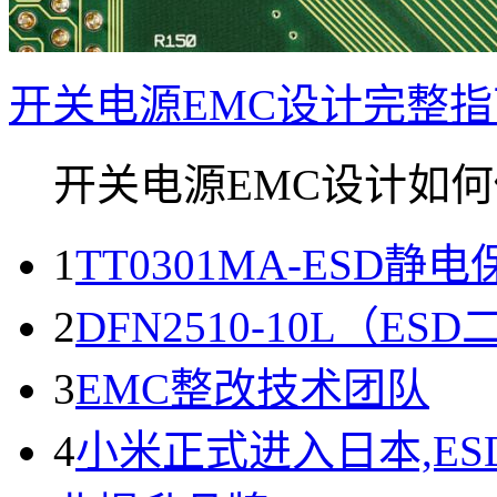
开关电源EMC设计完整
开关电源EMC设计如何做
1
TT0301MA-ESD静
2
DFN2510-10L（
3
EMC整改技术团队
4
小米正式进入日本,E