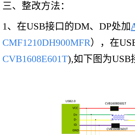
三、整改方法：
1、
在
USB
接
口的
DM、DP处加
CMF1210DH900MFR
），在
US
CVB1608E601T
),如下图为US